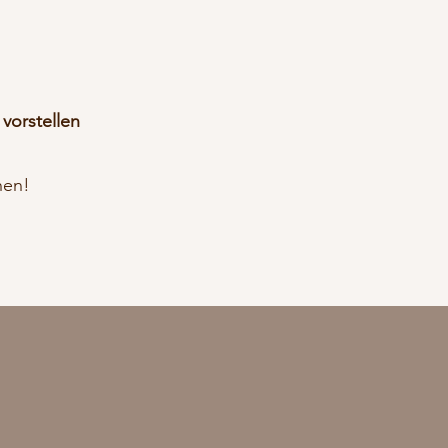
t
vorstellen
hen!