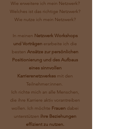
Wie erweitere ich mein Netzwerk?
Welches ist das richtige Netzwerk?
Wie nutze ich mein Netzwerk?
In meinen
Netzwerk Workshops
und Vorträgen
erarbeite ich die
besten
Ansätze zur persönlichen
Positionierung und des Aufbaus
eines sinnvollen
Karrierenetzwerkes
mit den
Teilnehmer:innen.
Ich richte mich an alle Menschen,
die ihre Karriere aktiv vorantreiben
wollen. Ich möchte
Frauen
dabei
unterstützen
ihre Beziehungen
effizient zu nutzen.