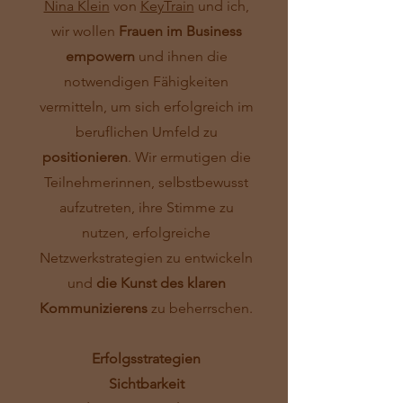
Nina Klein
von
KeyTrain
und ich,
wir wollen
Frauen im Business
empowern
und ihnen die
notwendigen Fähigkeiten
vermitteln, um sich erfolgreich im
beruflichen Umfeld zu
positionieren
. Wir ermutigen die
Teilnehmerinnen, selbstbewusst
aufzutreten, ihre Stimme zu
nutzen, erfolgreiche
Netzwerkstrategien zu entwickeln
und
die Kunst des klaren
Kommunizierens
zu beherrschen.
Erfolgsstrategien
Sichtbarkeit