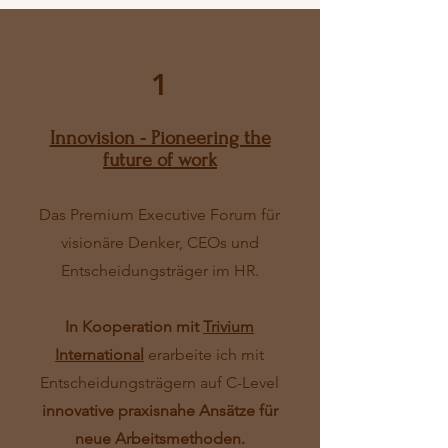
1
Innovision - Pioneering the
future of work
Das Premium Executive Forum für
visionäre Denker, CEOs und
Entscheidungsträger im HR.
In Kooperation mit
Trivium
International
erarbeite ich mit
Entscheidungsträgern auf C-Level
innovative praxisnahe Ansätze für
neue Arbeitsmethoden.