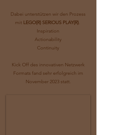
Dabei unterstützen wir den Prozess
mit
LEGO(R) SERIOUS PLAY(R)
.
Inspiration
Actionability
Continuity
Kick Off des innovativen Netzwerk
Formats fand sehr erfolgreich im
November 2023 statt.