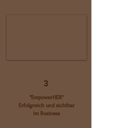
3
"EmpowerHER"
Erfolgreich und sichtbar
im Business