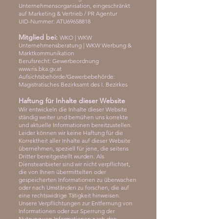
Unternehmensorganisation, eingeschränkt
auf Marketing & Vertrieb / PR Agentur
UID-Nummer: ATU69658818
Mitglied bei:
WKO | WKW
Unternehmensberatung | WKW Werbung &
Marktkommunikation
Berufsrecht: Gewerbeordnung
www.ris.bka.gv.at
Aufsichtsbehörde/Gewerbebehörde:
Magistratisches Bezirksamt des I. Bezirkes
Haftung für Inhalte dieser Website
Wir entwickeln die Inhalte dieser Website
ständig weiter und bemühen uns korrekte
und aktuelle Informationen bereitzustellen.
Leider können wir keine Haftung für die
Korrektheit aller Inhalte auf dieser Website
übernehmen, speziell für jene, die seitens
Dritter bereitgestellt wurden. Als
Diensteanbieter sind wir nicht verpflichtet,
die von Ihnen übermittelten oder
gespeicherten Informationen zu überwachen
oder nach Umständen zu forschen, die auf
eine rechtswidrige Tätigkeit hinweisen.
Unsere Verpflichtungen zur Entfernung von
Informationen oder zur Sperrung der
Nutzung von Informationen nach den