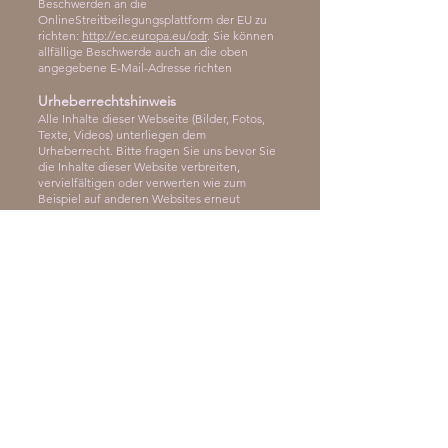
Beschwerden an die
OnlineStreitbeilegungsplattform der EU zu
richten:
http://ec.europa.eu/odr
. Sie können
allfällige Beschwerde auch an die oben
angegebene E-Mail-Adresse richten
Urheberrechtshinweis
Alle Inhalte dieser Webseite (Bilder, Fotos,
Texte, Videos) unterliegen dem
Urheberrecht. Bitte fragen Sie uns bevor Sie
die Inhalte dieser Website verbreiten,
vervielfältigen oder verwerten wie zum
Beispiel auf anderen Websites erneut
veröffentlichen. Falls notwendig, werden wir
die unerlaubte Nutzung von Teilen der
Inhalte unserer Seite rechtlich verfolgen.
Sollten Sie auf dieser Webseite Inhalte
finden, die das Urheberrecht verletzen,
bitten wir Sie uns zu kontaktieren.
Bildernachweis
Die Bilder, Fotos und Grafiken auf dieser
Webseite sind urheberrechtlich geschützt.
Die Bilderrechte liegen bei:
Mag. Barbara Lachner
Miriam Mehlman
Andrea Sojka