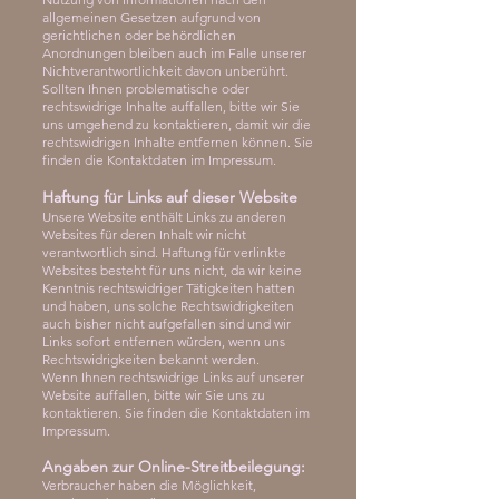
allgemeinen Gesetzen aufgrund von
gerichtlichen oder behördlichen
Anordnungen bleiben auch im Falle unserer
Nichtverantwortlichkeit davon unberührt.
Sollten Ihnen problematische oder
rechtswidrige Inhalte auffallen, bitte wir Sie
uns umgehend zu kontaktieren, damit wir die
rechtswidrigen Inhalte entfernen können. Sie
finden die Kontaktdaten im Impressum.
Haftung für Links auf dieser Website
Unsere Website enthält Links zu anderen
Websites für deren Inhalt wir nicht
verantwortlich sind. Haftung für verlinkte
Websites besteht für uns nicht, da wir keine
Kenntnis rechtswidriger Tätigkeiten hatten
und haben, uns solche Rechtswidrigkeiten
auch bisher nicht aufgefallen sind und wir
Links sofort entfernen würden, wenn uns
Rechtswidrigkeiten bekannt werden.
Wenn Ihnen rechtswidrige Links auf unserer
Website auffallen, bitte wir Sie uns zu
kontaktieren. Sie finden die Kontaktdaten im
Impressum.
Angaben zur Online-Streitbeilegung:
Verbraucher haben die Möglichkeit,