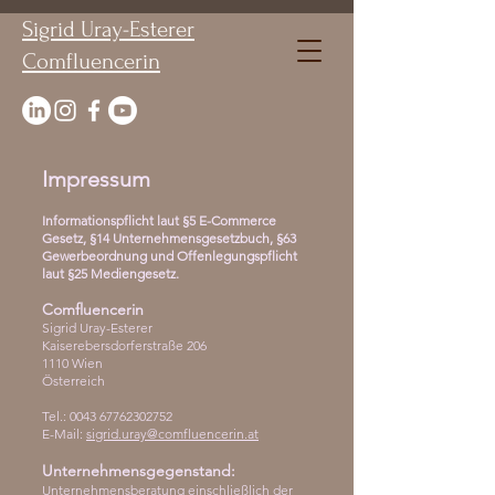
Sigrid Uray-Esterer
Comfluencerin
Impressum
Informationspflicht laut §5 E-Commerce
Gesetz, §14 Unternehmensgesetzbuch, §63
Gewerbeordnung und Offenlegungspflicht
laut §25 Mediengesetz.
Comfluencerin
Sigrid Uray-Esterer
Kaiserebersdorferstraße 206
1110 Wien
Österreich
Tel.:
0043 67762302752
E-Mail:
sigrid.uray@comfluencerin.at
Unternehmensgegenstand:
Unternehmensberatung einschließlich der