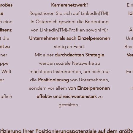
großes
Karrierenetzwerk
?
Ein
se
Registrieren Sie sich auf LinkedIn(TM)!
Id
h eine
In Österreich gewinnt die Bedeutung
räsenz
von LinkedIn(TM)-Profilen sowohl für
Ä
t die
Unternehmen als auch Einzelpersonen
Unt
it zu
stetig an Fahrt.
Bra
iner
Mit einer
durchdachten
Strategie
Ve
uppe
werden soziale Netzwerke zu
n Welt
mächtigen Instrumenten, um nicht nur
Ein
er
die
Positionierung
von Unternehmen,
sondern vor allem
von Einzelpersonen
i
uflich
effektiv und reichweitenstark
zu
gestalten.
ntifizierung Ihrer Positionierungspotenziale auf dem grö