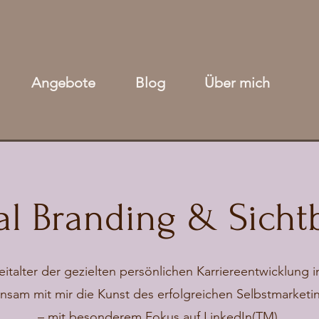
Angebote
Blog
Über mich
al Branding & Sicht
talter der gezielten persönlichen Karriereentwicklung 
sam mit mir die Kunst des erfolgreichen Selbstmarketi
– mit besonderem Fokus auf
LinkedIn
(TM).