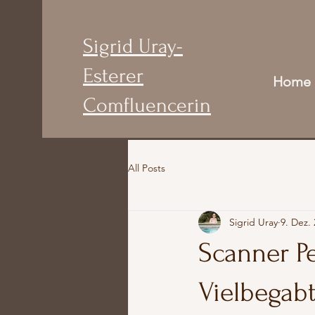
Sigrid Uray-
Esterer
Home
Comfluencerin
All Posts
Sigrid Uray
9. Dez.
Scanner Pe
Vielbegab