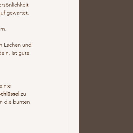
rsönlichkeit 
uf gewartet. 
rn.
on Lachen und 
eln, ist gute 
ein:e 
Schlüssel
 zu 
n die bunten 