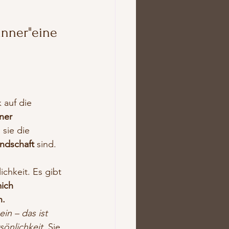
nner"eine 
 auf die 
ner 
sie die 
ndschaft 
sind.
ichkeit. Es gibt 
ich 
n.
in – das ist 
sönlichkeit.
 Sie 