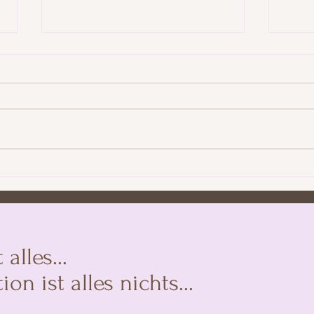
Wie Sie ein Erfolgreiches
Perso
Corporate Influencer Programm
ohne
aufbauen: Ein Leitfaden für
Unternehmen
alles...
 ist alles nichts...