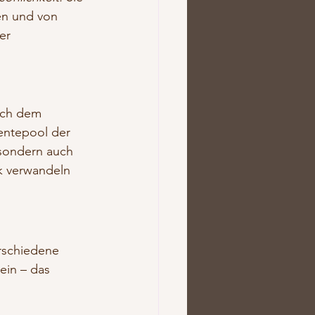
en und von 
er 
ach dem 
entepool der 
 sondern auch 
rk verwandeln 
erschiedene 
ein – das 