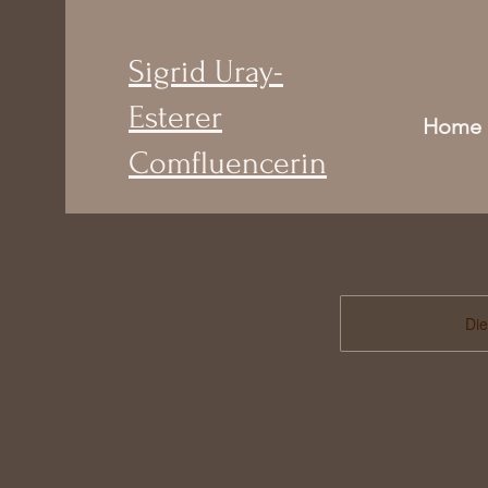
Sigrid Uray-
Esterer
Home
Comfluencerin
Die