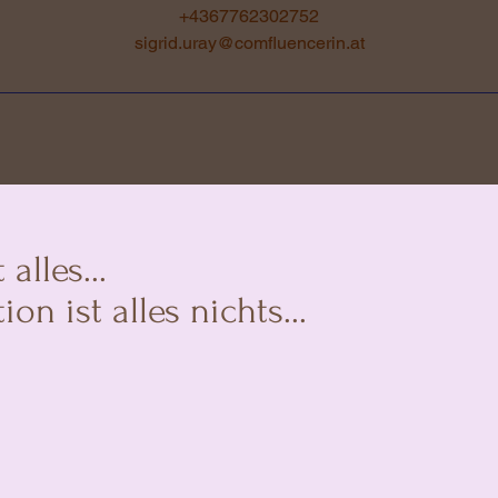
+4367762302752
sigrid.uray@comfluencerin.at
alles...
 ist alles nichts...