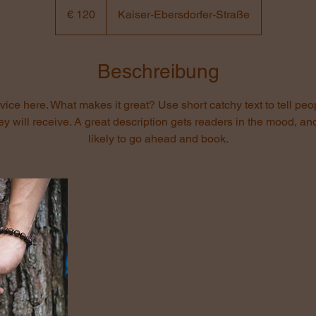
Euro
€ 120
Kaiser-Ebersdorfer-Straße
Beschreibung
ice here. What makes it great? Use short catchy text to tell peo
hey will receive. A great description gets readers in the mood, 
likely to go ahead and book.